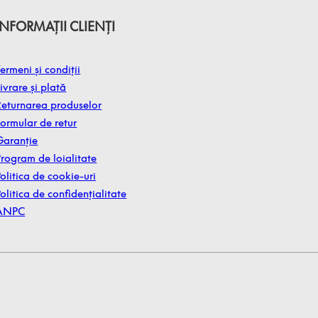
INFORMAȚII CLIENȚI
ermeni și condiții
ivrare și plată
Returnarea produselor
Formular de retur
Garanție
Program de loialitate
olitica de cookie-uri
olitica de confidențialitate
ANPC