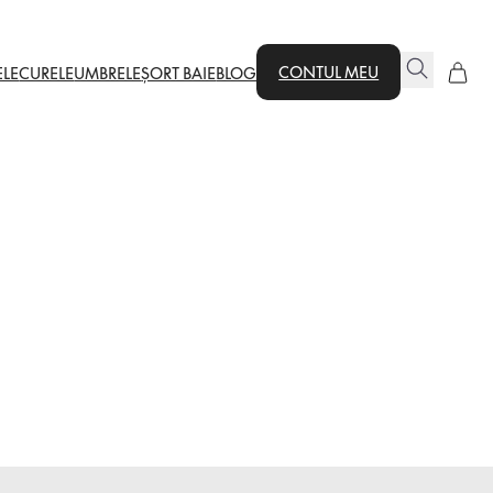
CONTUL MEU
ELE
CURELE
UMBRELE
ȘORT BAIE
BLOG