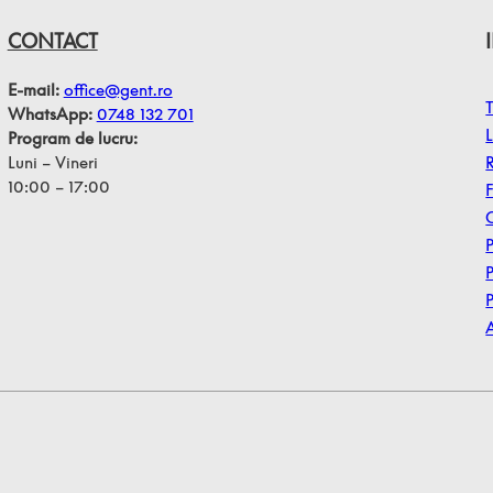
CONTACT
E-mail:
office@gent.ro
T
WhatsApp:
0748 132 701
L
Program de lucru:
Luni – Vineri
10:00 – 17:00
P
P