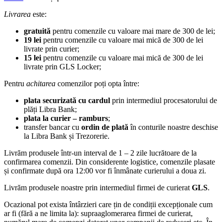
Livrarea
este:
gratuită
pentru comenzile cu valoare mai mare de 300 de lei;
19 lei
pentru comenzile cu valoare mai mică de 300 de lei
livrate prin curier;
15 lei
pentru comenzile cu valoare mai mică de 300 de lei
livrate prin GLS Locker;
Pentru
achitarea
comenzilor poți opta între:
plata securizată cu cardul
prin intermediul procesatorului de
plăți Libra Bank;
plata la curier – ramburs
;
transfer bancar cu
ordin de plată
în conturile noastre deschise
la Libra Bank și Trezorerie.
Livrăm produsele într-un interval de 1 – 2 zile lucrătoare de la
confirmarea comenzii. Din considerente logistice, comenzile plasate
și confirmate după ora 12:00 vor fi înmânate curierului a doua zi.
Livrăm produsele noastre prin intermediul firmei de curierat
GLS
.
Ocazional pot exista întârzieri care țin de condiții excepționale cum
ar fi (fără a ne limita la): supraaglomerarea firmei de curierat,