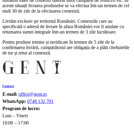
numărul mare de comenzi datorat unor campanii de reduceri etc. În
aceste situații livrarea produselor se va efectua într-un termen de cel
mult 30 de zile de la efectuarea comenzii.
Livrăm exclusiv pe teritoriul României. Comenzile care au
specificată o adresă de livrare în afara României vor fi anulate cu
returnarea sumei integrale într-un termen de 3 zile lucrătoare.
Pentru produse trimise și neridicate în termen de 5 zile de la
confirmarea livrării, cumpărătorul are obligația de a plăti cheltuielile
de tur și retur al comenzii.
Contact
E-mail:
office@gent.ro
WhatsApp:
0748 132 701
Program de lucru:
Luni – Vineri
10:00 – 17:00