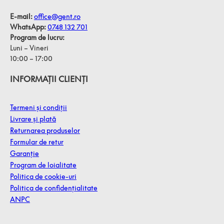
E-mail:
office@gent.ro
WhatsApp:
0748 132 701
Program de lucru:
Luni – Vineri
10:00 – 17:00
INFORMAȚII CLIENȚI
Termeni și condiții
Livrare și plată
Returnarea produselor
Formular de retur
Garanție
Program de loialitate
Politica de cookie-uri
Politica de confidențialitate
ANPC