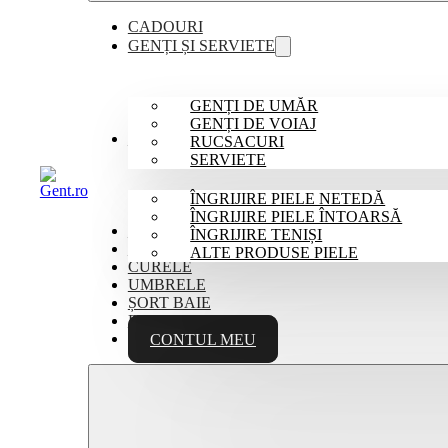
CADOURI
GENȚI ȘI SERVIETE
GENȚI DE UMĂR
GENȚI DE VOIAJ
ÎNGRIJIRE PANTOFI
RUCSACURI
SERVIETE
ÎNGRIJIRE PIELE NETEDĂ
ÎNGRIJIRE PIELE ÎNTOARSĂ
MĂNUȘI PIELE
ÎNGRIJIRE TENIȘI
PORTOFELE
ALTE PRODUSE PIELE
CURELE
UMBRELE
ȘORT BAIE
BLOG
CONTUL MEU