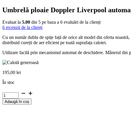
Umbrelă ploaie Doppler Liverpool automa
Evaluat la
5.00
din 5 pe baza a
6
evaluări de la clienți
6
recenzii de la clienți
Cu un număr dublu de spițe față de orice alt model din oferta noastră, a
distribuid cureții de aer eficient pe toată suprafața calotei.
Utilizare facilă prin mecanismul automat de deschidere. Mânerul din pie
195,00
lei
În stoc
Cantitate
Umbrelă
Adaugă în coș
ploaie
Doppler
Liverpool
automatic
neagră