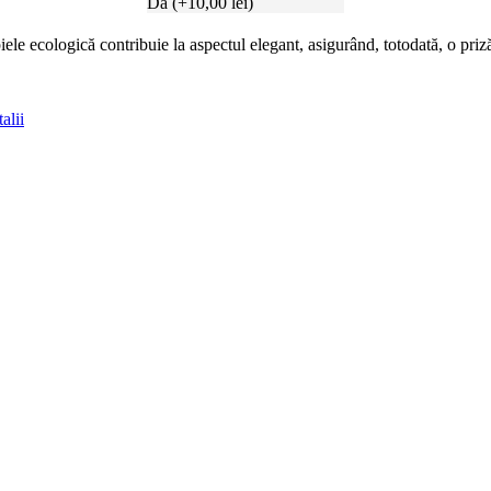
Da
(
+
10,00
lei
)
le ecologică contribuie la aspectul elegant, asigurând, totodată, o priză
alii