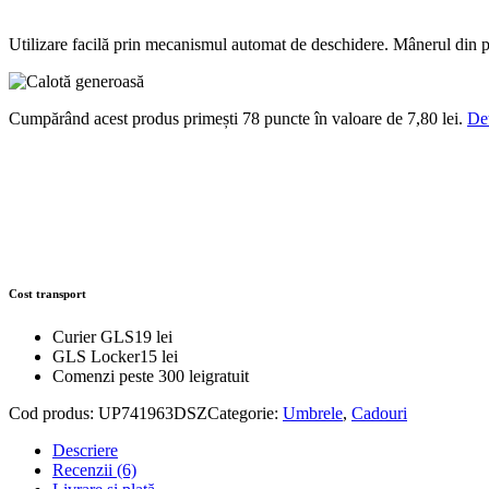
Utilizare facilă prin mecanismul automat de deschidere. Mânerul din pie
Cumpărând acest produs primești 78 puncte în valoare de
7,80
lei
.
Det
Cost transport
Curier GLS
19 lei
GLS Locker
15 lei
Comenzi peste 300 lei
gratuit
Cod produs:
UP741963DSZ
Categorie:
Umbrele
,
Cadouri
Descriere
Recenzii (6)