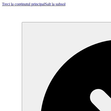
Treci la conținutul principal
Salt la subsol