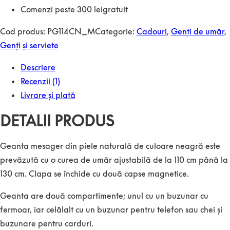
Comenzi peste 300 lei
gratuit
Cod produs:
PG114CN_M
Categorie:
Cadouri
,
Genți de umăr
,
Genți și serviete
Descriere
Recenzii (1)
Livrare și plată
DETALII PRODUS
Geanta mesager din piele naturală de culoare neagră este
prevăzută cu o curea de umăr ajustabilă de la 110 cm până la
130 cm. Clapa se închide cu două capse magnetice.
Geanta are două compartimente; unul cu un buzunar cu
fermoar, iar celălalt cu un buzunar pentru telefon sau chei și
buzunare pentru carduri.