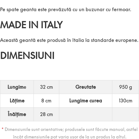
Pe spate geanta este prevăzută cu un buzunar cu fermoar.
MADE IN ITALY
Această geantă este produsă în Italia la standarde europene.
DIMENSIUNI
Lungim
e
32 cm
Greutate
950 g
Lățime
8 cm
Lungime curea
130cm
Înălțime
28 cm
*
Dimensiunile sunt orientative; produsele sunt făcute manual, astfel
încât dimensiunile pot varia ușor de la un produs la altul.