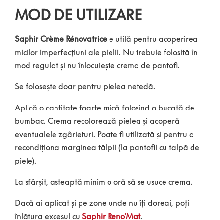
MOD DE UTILIZARE
Saphir Crème Rénovatrice
e utilă pentru acoperirea
micilor imperfecțiuni ale pielii. Nu trebuie folosită în
mod regulat și nu înlocuiește crema de pantofi.
Se folosește doar pentru pielea netedă.
Aplică o cantitate foarte mică folosind o bucată de
bumbac. Crema recolorează pielea și acoperă
eventualele zgârieturi. Poate fi utilizată și pentru a
recondiționa marginea tălpii (la pantofii cu talpă de
piele).
La sfârșit, asteaptă minim o oră să se usuce crema.
Dacă ai aplicat și pe zone unde nu îți doreai, poți
înlătura excesul cu
Saphir Reno’Mat
.