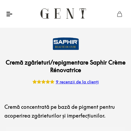
Cremă zgârieturi/repigmentare Saphir Crème
Rénovatrice
9
recenzii de la clienți
Evaluat la
9
5.00
din 5
pe baza a
evaluări de
la clienți
Cremă concentrată pe bază de pigment pentru
acoperirea zgârieturilor și imperfecțiunilor.