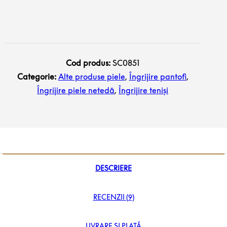
Cod produs:
SC0851
Categorie:
Alte produse piele
,
Îngrijire pantofi
,
Îngrijire piele netedă
,
Îngrijire teniși
DESCRIERE
RECENZII (9)
LIVRARE ȘI PLATĂ