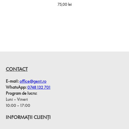
5.00
din 5
75,00
lei
pe baza a
evaluări de
la clienți
CONTACT
E-mail:
office@gent.ro
WhatsApp:
0748 132 701
Program de lucru:
Luni – Vineri
10:00 – 17:00
INFORMAȚII CLIENȚI