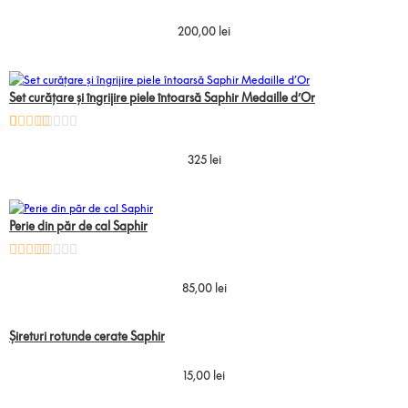
Evaluat la
13
5.00
din 5
200,00
lei
pe baza a
evaluări de
la clienți
Set curățare și îngrijire piele întoarsă Saphir Medaille d’Or
Evaluat la
5
4.80
din 5
325 lei
pe baza a
evaluări de
la clienți
Perie din păr de cal Saphir
Evaluat la
5.00
din 5
85,00
lei
pe baza
unei
singure
evaluări
Șireturi rotunde cerate Saphir
15,00
lei