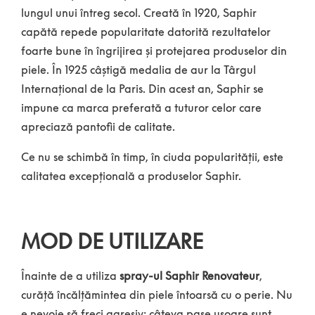
lungul unui întreg secol. Creată în 1920, Saphir
capătă repede popularitate datorită rezultatelor
foarte bune în îngrijirea și protejarea produselor din
piele. În 1925 câștigă medalia de aur la Târgul
Internațional de la Paris. Din acest an, Saphir se
impune ca marca preferată a tuturor celor care
apreciază pantofii de calitate.
Ce nu se schimbă în timp, în ciuda popularității, este
calitatea excepțională a produselor Saphir.
MOD DE UTILIZARE
Înainte de a utiliza
spray-ul Saphir Renovateur
,
curăță încălțămintea din piele întoarsă cu o perie. Nu
e nevoie să freci agresiv: câteva pase ușoare sunt