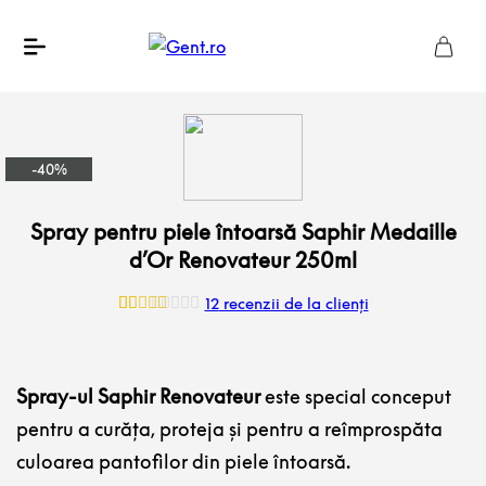
-40%
Spray pentru piele întoarsă Saphir Medaille
d’Or Renovateur 250ml
12
recenzii de la clienți
Evaluat la
12
5.00
din 5
pe baza a
evaluări de
la clienți
Spray-ul Saphir Renovateur
este special conceput
pentru a curăța, proteja și pentru a reîmprospăta
culoarea pantofilor din piele întoarsă.