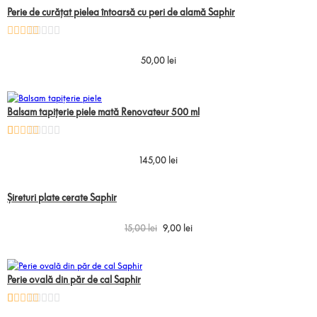
Perie de curățat pielea întoarsă cu peri de alamă Saphir
Evaluat la
5.00
din 5
50,00
lei
pe baza
unei
singure
evaluări
Balsam tapițerie piele mată Renovateur 500 ml
Evaluat la
2
5.00
din 5
145,00
lei
pe baza a
evaluări de
la clienți
Șireturi plate cerate Saphir
Prețul inițial a fost: 15,00 lei.
Prețul curent este: 9,00 lei.
15,00
lei
9,00
lei
Perie ovală din păr de cal Saphir
Evaluat la
2