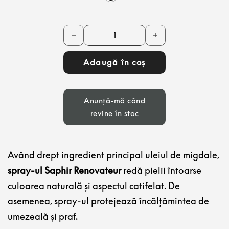
Cantitate Spray pentru piele întoarsă Saphi
Adaugă în coș
Anunță-mă când
revine în stoc
Având drept ingredient principal uleiul de migdale,
spray-ul Saphir Renovateur
redă pielii întoarse
culoarea naturală și aspectul catifelat. De
asemenea, spray-ul protejează încălțămintea de
umezeală și praf.