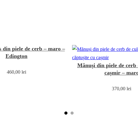
 din piele de cerb – maro –
Edington
Mănuși din piele de cerb 
460,00
lei
cașmir – mar
370,00
lei