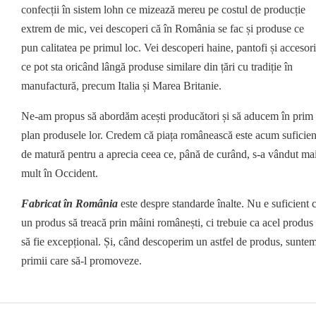
confecții în sistem lohn ce mizează mereu pe costul de producție
extrem de mic, vei descoperi că în România se fac și produse ce
pun calitatea pe primul loc. Vei descoperi haine, pantofi și accesori
ce pot sta oricând lângă produse similare din țări cu tradiție în
manufactură, precum Italia și Marea Britanie.
Ne-am propus să abordăm acești producători și să aducem în prim
plan produsele lor. Credem că piața românească este acum suficien
de matură pentru a aprecia ceea ce, până de curând, s-a vândut ma
mult în Occident.
Fabricat în România
este despre standarde înalte. Nu e suficient 
un produs să treacă prin mâini românești, ci trebuie ca acel produs
să fie excepțional. Și, când descoperim un astfel de produs, sunte
primii care să-l promoveze.