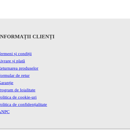
INFORMAȚII CLIENȚI
ermeni și condiții
ivrare și plată
eturnarea produselor
ormular de retur
aranție
rogram de loialitate
olitica de cookie-uri
olitica de confidențialitate
ANPC