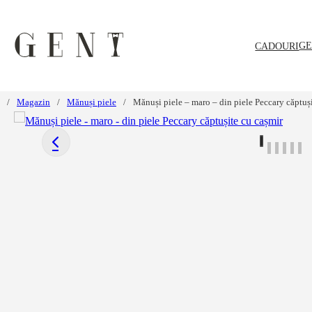
GE
CADOURI
/
Magazin
/
Mănuși piele
/
Mănuși piele – maro – din piele Peccary căptuș