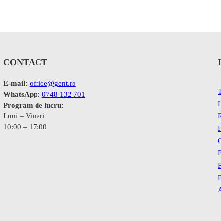
CONTACT
E-mail:
office@gent.ro
T
WhatsApp:
0748 132 701
L
Program de lucru:
Luni – Vineri
R
10:00 – 17:00
F
G
P
P
P