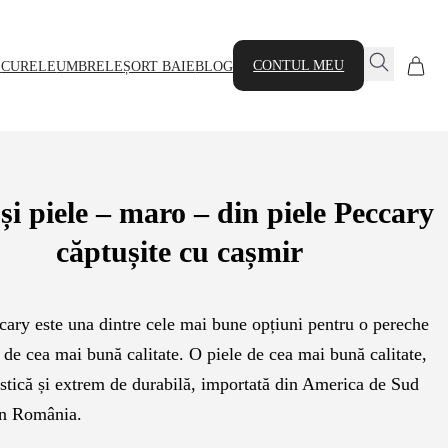
CONTUL MEU
E
CURELE
UMBRELE
ȘORT BAIE
BLOG
i piele – maro – din piele Peccary
căptușite cu cașmir
cary este una dintre cele mai bune opțiuni pentru o pereche
de cea mai bună calitate. O piele de cea mai bună calitate,
stică și extrem de durabilă, importată din America de Sud
 în România.