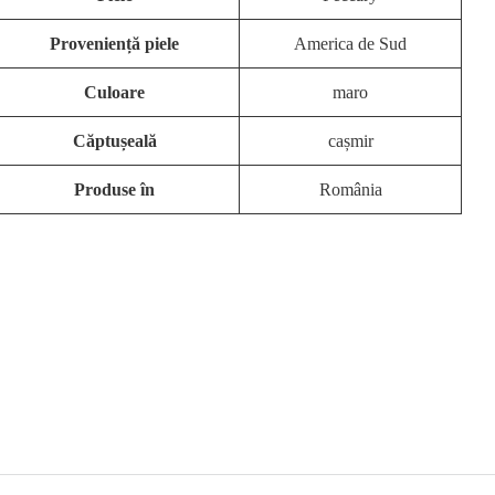
Proveniență piele
America de Sud
Culoare
maro
Căptușeală
cașmir
Produse în
România