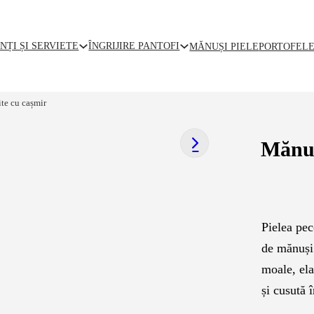
NȚI ȘI SERVIETE
ÎNGRIJIRE PANTOFI
MĂNUȘI PIELE
PORTOFEL
ite cu cașmir
Mănuș
Pielea pec
de mănuși 
moale, ela
și cusută