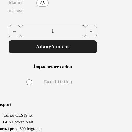
Mărime
8,5
mănuși
Cantitate Mănuși piele - maro - din piele Peccary căptușite cu cașm
Adaugă în coș
Împachetare cadou
(
+
10,00
lei
)
Da
nsport
Curier GLS
19 lei
GLS Locker
15 lei
enzi peste 300 lei
gratuit