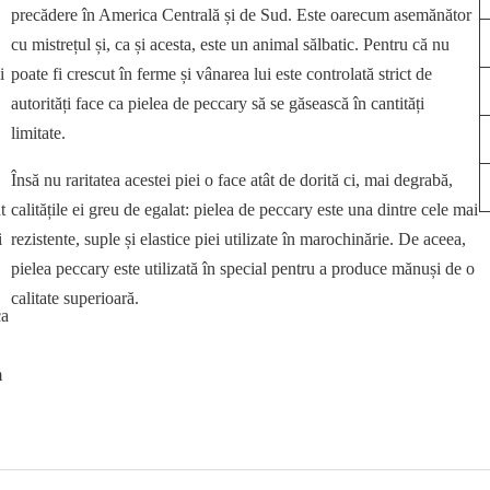
precădere în America Centrală și de Sud. Este oarecum asemănător
cu mistrețul și, ca și acesta, este un animal sălbatic. Pentru că nu
i
poate fi crescut în ferme și vânarea lui este controlată strict de
autorități face ca pielea de peccary să se găsească în cantități
limitate.
Însă nu raritatea acestei piei o face atât de dorită ci, mai degrabă,
t
calitățile ei greu de egalat: pielea de peccary este una dintre cele mai
i
rezistente, suple și elastice piei utilizate în marochinărie. De aceea,
pielea peccary este utilizată în special pentru a produce mănuși de o
calitate superioară.
ca
m