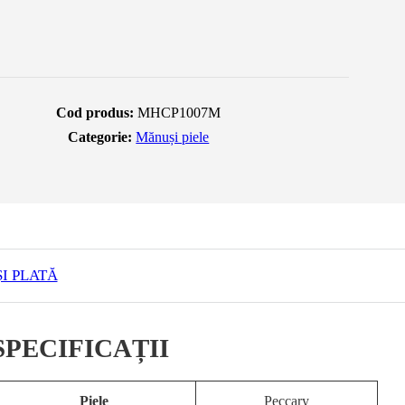
Cod produs:
MHCP1007M
Categorie:
Mănuși piele
I PLATĂ
SPECIFICAȚII
Piele
Peccary