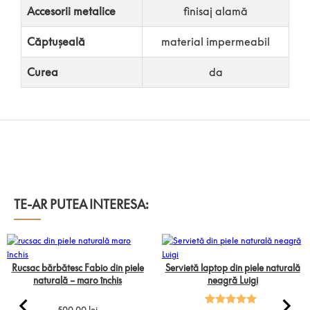
Accesorii metalice
finisaj alamă
Căptușeală
material impermeabil
Curea
da
TE-AR PUTEA INTERESA:
Rucsac bărbătesc Fabio din piele
Servietă laptop din piele naturală
naturală – maro închis
neagră Luigi
Evaluat la
2
500,00
lei