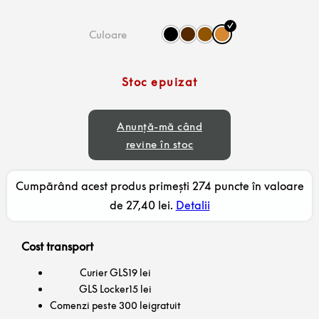
Culoare
Stoc epuizat
Anunță-mă când
revine în stoc
Cumpărând acest produs primești 274 puncte în valoare
de
27,40
lei
.
Detalii
Cost transport
Curier GLS
19 lei
GLS Locker
15 lei
Comenzi peste 300 lei
gratuit