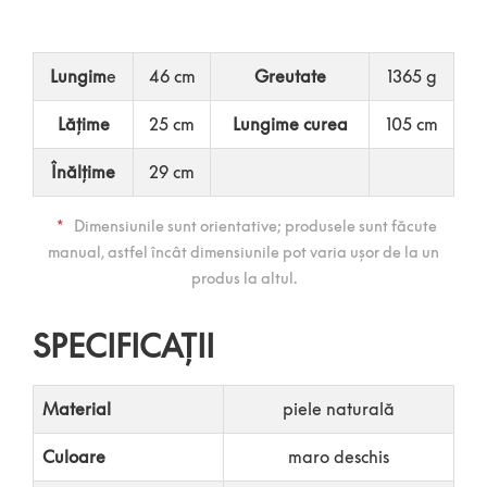
Lungim
e
46 cm
Greutate
1365 g
Lățime
25 cm
Lungime curea
105 cm
Înălțime
29 cm
*
Dimensiunile sunt orientative; produsele sunt făcute
manual, astfel încât dimensiunile pot varia ușor de la un
produs la altul.
SPECIFICAȚII
Material
piele naturală
Culoare
maro deschis