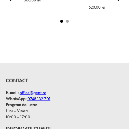
5.00
din 5
520,00
lei
pe baza a
evaluări de
la clienți
CONTACT
E-mail:
office@gent.ro
WhatsApp:
0748 132 701
Program de lucru:
Luni – Vineri
10:00 – 17:00
INFORMAȚII CLIENȚI