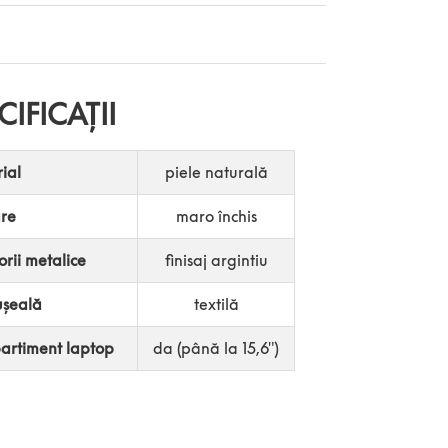
CIFICAȚII
ial
piele naturală
re
maro închis
orii metalice
finisaj argintiu
ușeală
textilă
rtiment laptop
da (până la 15,6″)