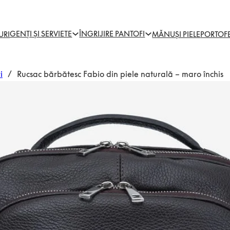
GENȚI ȘI SERVIETE
ÎNGRIJIRE PANTOFI
URI
MĂNUȘI PIELE
PORTOF
i
/
Rucsac bărbătesc Fabio din piele naturală – maro închis