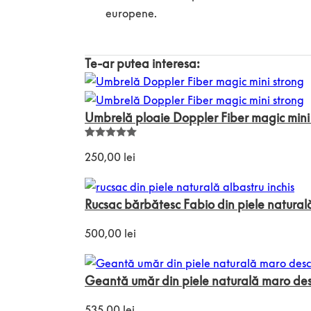
europene.
Te-ar putea interesa:
Umbrelă ploaie Doppler Fiber magic mini
Evaluat la
8
5.00
din 5
250,00
lei
pe baza a
evaluări de
la clienți
Rucsac bărbătesc Fabio din piele naturală
500,00
lei
Geantă umăr din piele naturală maro des
535,00
lei