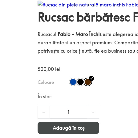
Rucsac bărbătesc F
Rucsacul
Fabio – Maro Închis
este alegerea ide
durabilitate și un aspect premium. Compartime
potrivește cu orice ținută, fie ea business sau c
500,00
lei
Culoare
În stoc
Cantitate Rucsac bărbătesc Fabio din piele n
Adaugă în coș