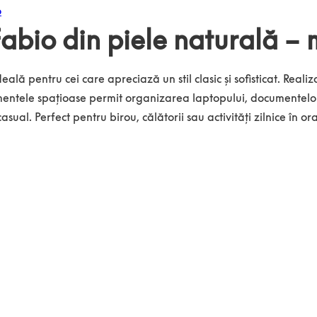
abio din piele naturală – 
ală pentru cei care apreciază un stil clasic și sofisticat. Realiz
ntele spațioase permit organizarea laptopului, documentelor și
asual. Perfect pentru birou, călătorii sau activități zilnice în ora
aturală – maro închis