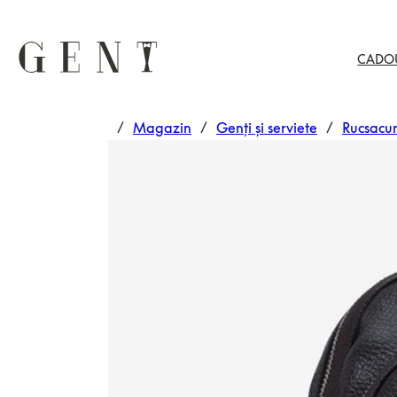
CADO
/
Magazin
/
Genți și serviete
/
Rucsacur