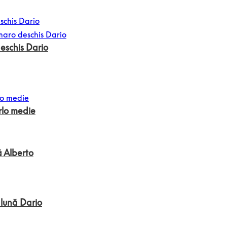
eschis Dario
rlo medie
ă Alberto
alună Dario