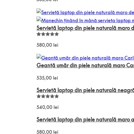
Servietă laptop din piele naturală maro d
Evaluat la
3
5.00
din 5
580,00
lei
pe baza a
evaluări de
la clienți
Geantă umăr din piele naturală maro Ca
535,00
lei
Servietă laptop din piele naturală neagr
Evaluat la
5.00
din 5
540,00
lei
pe baza
unei
singure
Servietă laptop din piele naturală maro 
evaluări
580,00
lei