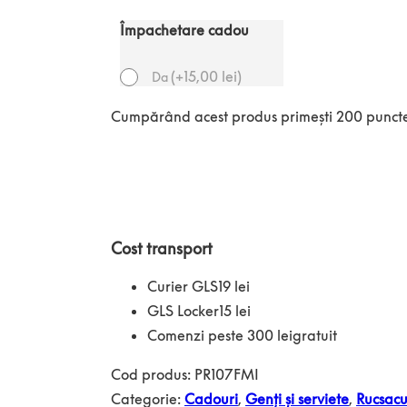
Împachetare cadou
(
+
15,00
lei
)
Da
Cumpărând acest produs primești 200 puncte
Cost transport
Curier GLS
19 lei
GLS Locker
15 lei
Comenzi peste 300 lei
gratuit
Cod produs:
PR107FMI
Categorie:
Cadouri
,
Genți și serviete
,
Rucsacu