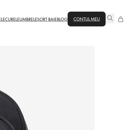
CONTUL MEU
ELE
CURELE
UMBRELE
ȘORT BAIE
BLOG