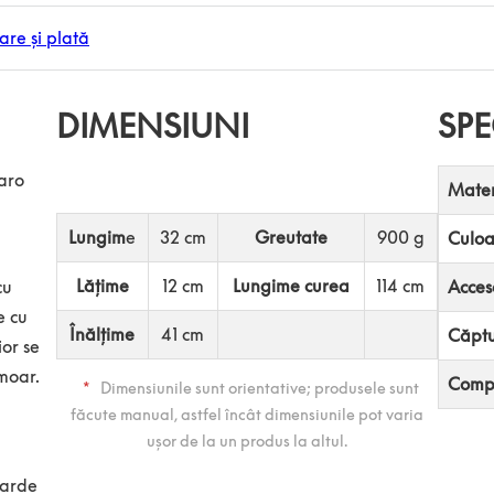
rare și plată
DIMENSIUNI
SPE
aro
Mater
Lungim
e
32 cm
Greutate
900 g
Culoa
Lățime
12 cm
Lungime curea
114 cm
cu
Acces
e cu
Înălțime
41 cm
Căpt
ior se
moar.
Compa
*
Dimensiunile sunt orientative; produsele sunt
făcute manual, astfel încât dimensiunile pot varia
ușor de la un produs la altul.
darde