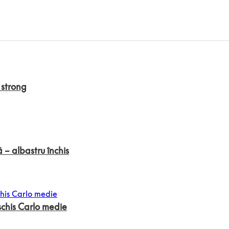
 strong
 – albastru închis
chis Carlo medie