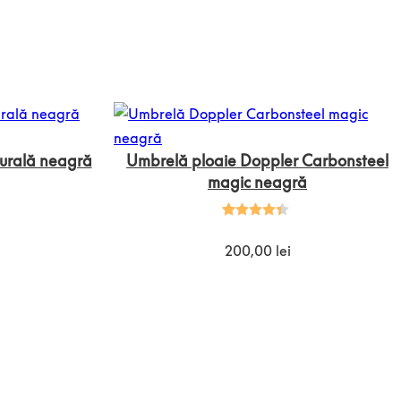
turală neagră
Umbrelă ploaie Doppler Carbonsteel
magic neagră
Evaluat la
10
4.40
din
200,00
lei
5 pe
baza a
evaluări
de la
clienți