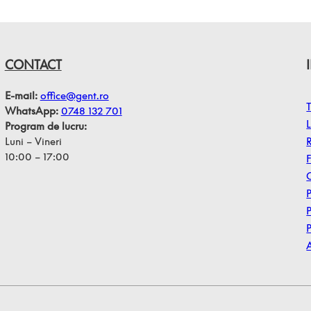
CONTACT
E-mail:
office@gent.ro
T
WhatsApp:
0748 132 701
L
Program de lucru:
Luni – Vineri
10:00 – 17:00
P
P