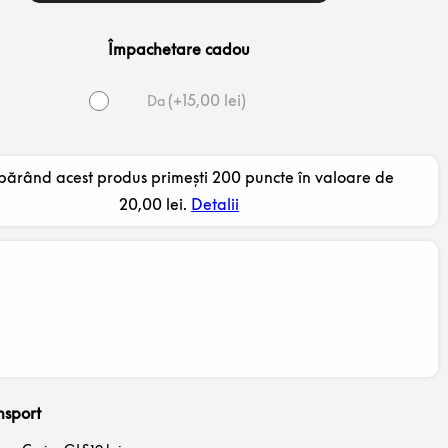
Împachetare cadou
(
+
15,00
lei
)
Da
ărând acest produs primești 200 puncte în valoare de
20,00
lei
.
Detalii
nsport