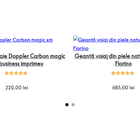
aie Doppler Carbon magic
Geantă voiaj din piele na
business imprimeu
Fiorino
Evaluat la
5
Evaluat la
2
4.80
din 5
5.00
din 5
220,00
lei
685,00
lei
pe baza a
pe baza a
evaluări
evaluări de
de la
la clienți
clienți