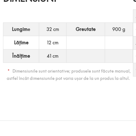
Lungim
e
32 cm
Greutate
900 g
Lățime
12 cm
Înălțime
41 cm
*
Dimensiunile sunt orientative; produsele sunt făcute manual,
astfel încât dimensiunile pot varia ușor de la un produs la altul.