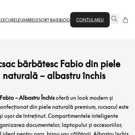
CONTUL MEU
ELE
CURELE
UMBRELE
ȘORT BAIE
BLOG
csac bărbătesc Fabio din piele
naturală – albastru închis
Fabio – Albastru Închis
oferă un look modern și
Confecționat din piele naturală premium, rucsacul este
 și ușor de întreținut. Compartimentele inteligente
ganizarea documentelor, laptopului și accesoriilor,
 ideal pentru oraș, birou sau călătorii. Albastru închis