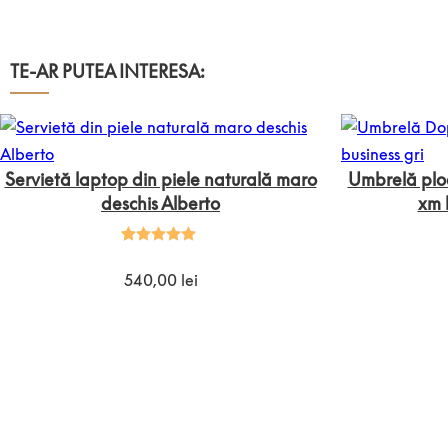
TE-AR PUTEA INTERESA:
Servietă laptop din piele naturală maro
Umbrelă plo
deschis Alberto
xm 
Evaluat la
2
5.00
din 5
540,00
lei
pe baza a
evaluări de
la clienți