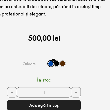
 accent subtil de culoare, păstrând în același timp
 profesional și elegant.
500,00
lei
Culoare
În stoc
Cantitate Rucsac bărbătesc Fabio din piele naturală – alba
Adaugă în coș