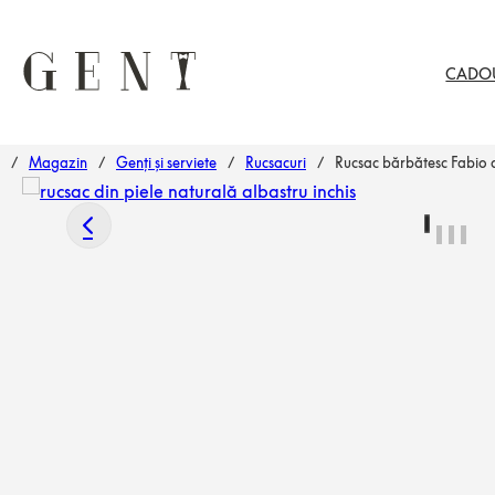
CADO
/
Magazin
/
Genți și serviete
/
Rucsacuri
/
Rucsac bărbătesc Fabio di