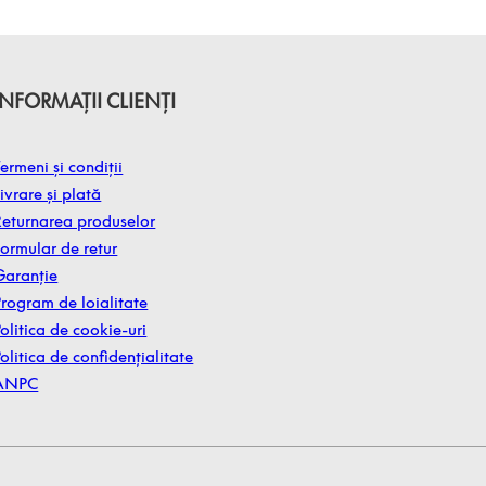
INFORMAȚII CLIENȚI
ermeni și condiții
ivrare și plată
Returnarea produselor
Formular de retur
Garanție
Program de loialitate
olitica de cookie-uri
olitica de confidențialitate
ANPC