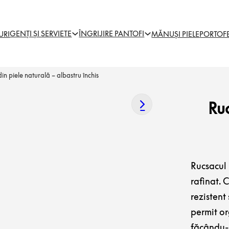
GENȚI ȘI SERVIETE
ÎNGRIJIRE PANTOFI
URI
MĂNUȘI PIELE
PORTOF
n piele naturală – albastru închis
Ru
Rucsacul
rafinat. 
rezistent
permit or
făcându-l