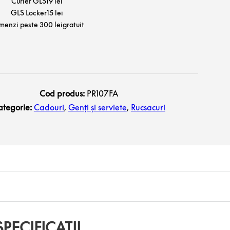
Curier GLS
19 lei
GLS Locker
15 lei
menzi peste 300 lei
gratuit
Cod produs:
PR107FA
ategorie:
Cadouri
,
Genți și serviete
,
Rucsacuri
SPECIFICAȚII