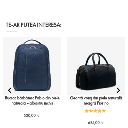
TE-AR PUTEA INTERESA:
Rucsac bărbătesc Fabio din piele
Geantă voiaj din piele naturală
naturală – albastru închis
neagră Fiorino
Evaluat la
2
500,00
lei
5.00
din 5
685,00
lei
pe baza a
evaluări de