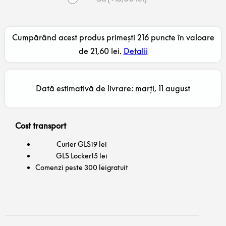
Cumpărând acest produs primești 216 puncte în valoare
de
21,60
lei
.
Detalii
Dată estimativă de livrare: marți, 11 august
Cost transport
Curier GLS
19 lei
GLS Locker
15 lei
Comenzi peste 300 lei
gratuit