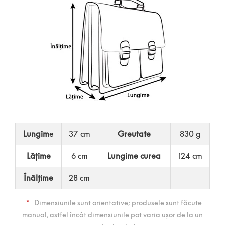
Lungim
e
37 cm
Greutate
830 g
Lățime
6 cm
Lungime curea
124 cm
Înălțime
28 cm
*
Dimensiunile sunt orientative; produsele sunt făcute
manual, astfel încât dimensiunile pot varia ușor de la un