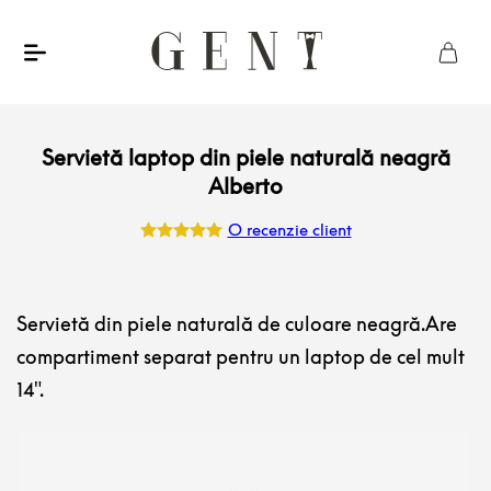
Servietă laptop din piele naturală neagră
Alberto
O recenzie client
Evaluat la
5.00
din 5
pe baza
unei
singure
Servietă din piele naturală de culoare neagră.Are
evaluări
compartiment separat pentru un laptop de cel mult
14".