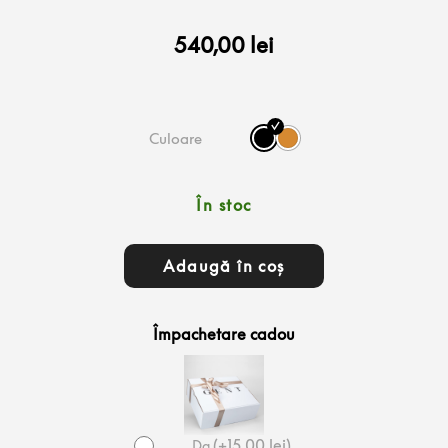
540,00
lei
Culoare
În stoc
Cantitate Servietă laptop din piele naturală
Adaugă în coș
Împachetare cadou
(
+
15,00
lei
)
Da