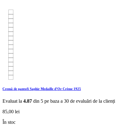
Cremă de pantofi Saphir Medaille d’Or Crème 1925
Evaluat la
4.87
din 5 pe baza a
30
de evaluări de la clienți
85,00
lei
În stoc