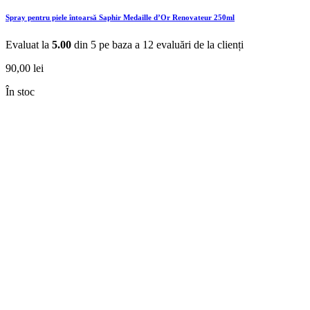
Spray pentru piele întoarsă Saphir Medaille d’Or Renovateur 250ml
Evaluat la
5.00
din 5 pe baza a
12
evaluări de la clienți
90,00
lei
În stoc