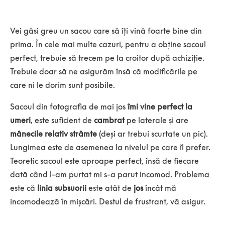
Vei găsi greu un sacou care să îţi vină foarte bine din
prima. În cele mai multe cazuri, pentru a obţine sacoul
perfect, trebuie să trecem pe la croitor după achiziţie.
Trebuie doar să ne asigurăm însă că modificările pe
care ni le dorim sunt posibile.
Sacoul din fotografia de mai jos
îmi vine perfect la
umeri
, este suficient de
cambrat
pe laterale şi are
mânecile relativ strâmte
(deşi ar trebui scurtate un pic).
Lungimea este de asemenea la nivelul pe care îl prefer.
Teoretic sacoul este aproape perfect, însă de fiecare
dată când l-am purtat mi s-a parut incomod. Problema
este că
linia subsuorii
este atât de
jos
încât mă
incomodează în mişcări. Destul de frustrant, vă asigur.