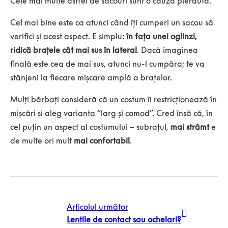
Cele mai multe astfel de sacouri sunt o cauză pierdută.
Cel mai bine este ca atunci când îți cumperi un sacou să
verifici și acest aspect. E simplu:
în fața unei oglinzi,
ridică brațele cât mai sus în lateral
. Dacă imaginea
finală este cea de mai sus, atunci nu-l cumpăra; te va
stânjeni la fiecare mișcare amplă a brațelor.
Mulți bărbați consideră că un costum îi restricționează în
mișcări și aleg varianta “larg și comod”. Cred însă că, în
cel puțin un aspect al costumului – subrațul,
mai strâmt
e
de multe ori mult
mai confortabil
.
Articolul următor
Lentile de contact sau ochelari?