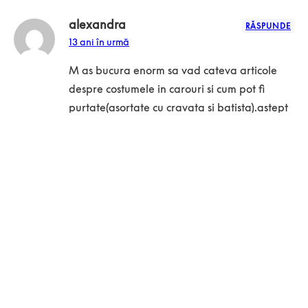
alexandra
RĂSPUNDE
13 ani în urmă
M as bucura enorm sa vad cateva articole
despre costumele in carouri si cum pot fi
purtate(asortate cu cravata si batista).astept
cu nerabdare un raspuns si tin sa spun ca
apreciez foarte mult sfaturile date in acest
blog.felicitari
Alex
RĂSPUNDE
13 ani în urmă
Foarte interesant, ti-am citit toate articolele si
pot sa zic ca fiecare m-a influentat intr-un fel