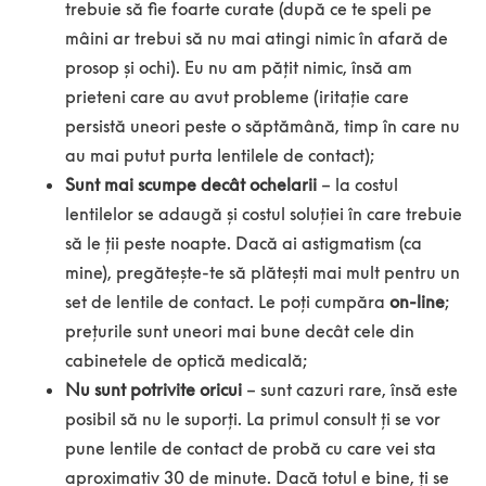
trebuie să fie foarte curate (după ce te speli pe
mâini ar trebui să nu mai atingi nimic în afară de
prosop și ochi). Eu nu am pățit nimic, însă am
prieteni care au avut probleme (iritație care
persistă uneori peste o săptămână, timp în care nu
au mai putut purta lentilele de contact);
Sunt mai scumpe decât ochelarii
– la costul
lentilelor se adaugă și costul soluției în care trebuie
să le ții peste noapte. Dacă ai astigmatism (ca
mine), pregătește-te să plătești mai mult pentru un
set de lentile de contact. Le poți cumpăra
on-line
;
prețurile sunt uneori mai bune decât cele din
cabinetele de optică medicală;
Nu sunt potrivite oricui
– sunt cazuri rare, însă este
posibil să nu le suporți. La primul consult ți se vor
pune lentile de contact de probă cu care vei sta
aproximativ 30 de minute. Dacă totul e bine, ți se