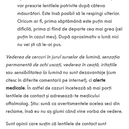
vor prescrie lentilele potrivite după câteva
măsurători. Este însă posibil să le respingi ulterior.
Oricum ar fi, prima săptămână este puțin mai
dificilă, prima zi fiind de departe cea mai grea (cel
puțin în cazul meu). După aproximativ o lună nici
nu vei ști că le-ai pus.
Vederea de cercuri în jurul surselor de lumină
,
senzația
permanentă de ochi uscați
,
vederea în ceață
,
iritațiile
sau
sensibilitatea la lumină
nu sunt dezavantaje (cum
citesc în diferite comentarii pe internet), ci
alerte
medicale
. În astfel de cazuri încetează să mai porți
lentilele de contact și adresează-te medicului
oftalmolog. Știu: sună ca avertismentele acelea seci din
reclame, însă eu nu aș glumi când vine vorba de vedere.
Sunt opinii care susțin că lentilele de contact sunt