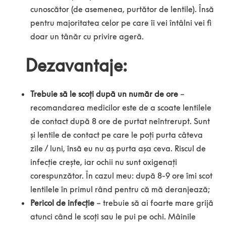
cunoscător (de asemenea, purtător de lentile). Însă
pentru majoritatea celor pe care îi vei întâlni vei fi
doar un tânăr cu privire ageră.
Dezavantaje:
Trebuie să le scoți după un număr de ore
–
recomandarea medicilor este de a scoate lentilele
de contact după 8 ore de purtat neîntrerupt. Sunt
și lentile de contact pe care le poți purta câteva
zile / luni, însă eu nu aș purta așa ceva. Riscul de
infecție crește, iar ochii nu sunt oxigenați
corespunzător. În cazul meu: după 8-9 ore îmi scot
lentilele în primul rând pentru că mă deranjează;
Pericol de infecție
– trebuie să ai foarte mare grijă
atunci când le scoți sau le pui pe ochi. Mâinile