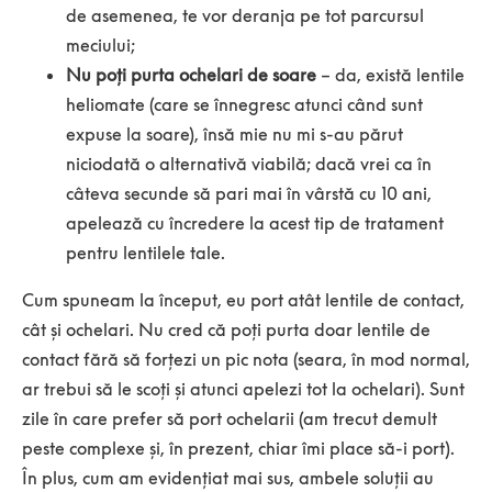
de asemenea, te vor deranja pe tot parcursul
meciului;
Nu poți purta ochelari de soare
– da, există lentile
heliomate (care se înnegresc atunci când sunt
expuse la soare), însă mie nu mi s-au părut
niciodată o alternativă viabilă; dacă vrei ca în
câteva secunde să pari mai în vârstă cu 10 ani,
apelează cu încredere la acest tip de tratament
pentru lentilele tale.
Cum spuneam la început, eu port atât lentile de contact,
cât și ochelari. Nu cred că poți purta doar lentile de
contact fără să forțezi un pic nota (seara, în mod normal,
ar trebui să le scoți și atunci apelezi tot la ochelari). Sunt
zile în care prefer să port ochelarii (am trecut demult
peste complexe și, în prezent, chiar îmi place să-i port).
În plus, cum am evidențiat mai sus, ambele soluții au