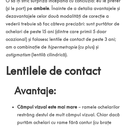
O să îți stric surpriza începând cu concluzia: eu le prefer
(și le port) pe
ambele
. Înainte de a detalia avantajele și
dezavantajele celor două modalități de corecție a
vederii trebuie să fac câteva precizări: sunt purtător de
ochelari de peste 15 ani (dintre care primii 5 doar
ocazional) și folosesc lentile de contact de peste 3 ani;
am o combinație de
hipermetropie
(cu plus) și
astigmatism
(lentilă cilindrică).
Lentilele de contact
Avantaje:
Câmpul vizual este mai mare
– ramele ochelarilor
restrâng destul de mult câmpul vizual. Chiar dacă
purtăm ochelari cu rame fără contur (cu brațe