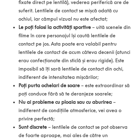
fixate direct pe lentilă), vederea periferică are de
suferit. Lentilele de contact se mișcă odată cu
ochiul, iar câmpul vizual nu este afectat;
Le poți folosi la activități sportive
– uită scenele din
filme în care personajul își caută lentilele de
contact pe jos. Asta poate era valabil pentru
lentilele de contact de acum câteva decenii (atunci
erau confecționate din sticlă și erau rigide). Este
imposibil să îți sară lentilele de contact din ochi,
indiferent de intensitatea mișcărilor;
Poți purta ochelari de soare
– este extraordinar să
poți conduce fără să te deranjeze soarele;
Nu ai probleme cu ploaia sau cu aburirea
–
indiferent de condițiile atmosferice, vei avea o
privire perfectă;
Sunt discrete
– lentilele de contact se pot observa
de foarte aproape, mai ales de către un