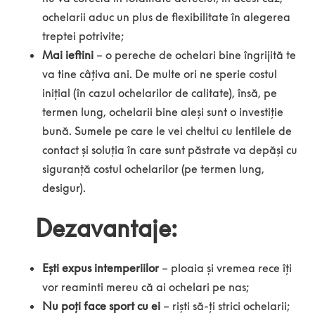
ochelarii aduc un plus de flexibilitate în alegerea
treptei potrivite;
Mai ieftini
– o pereche de ochelari bine îngrijită te
va tine câțiva ani. De multe ori ne sperie costul
inițial (în cazul ochelarilor de calitate), însă, pe
termen lung, ochelarii bine aleși sunt o investiție
bună. Sumele pe care le vei cheltui cu lentilele de
contact și soluția în care sunt păstrate va depăși cu
siguranță costul ochelarilor (pe termen lung,
desigur).
Dezavantaje:
Ești expus intemperiilor
– ploaia și vremea rece îți
vor reaminti mereu că ai ochelari pe nas;
Nu poți face sport cu ei
– riști să-ți strici ochelarii;