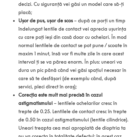
decizi. Cu siguranță vei găsi un model care să-ți
placă;
Ușor de pus, ușor de scos
– după ce porți un timp
îndelungat lentile de contact vei aprecia ușurința
cu care poți ieși din casă doar cu ochelari. În mod
normal lentilele de contact se pot pune / scoate în
maxim 1 minut, însă vor fi multe zile în care acest
interval ți se va părea enorm. În plus: uneori va
dura un pic până când vei găsi spațiul necesar în
care să te desfășori (de exemplu când, după
servici, pleci direct în oraș);
Corecția este mult mai precisă în cazul
astigmatismului
– lentilele ochelarilor cresc în
trepte de 0.25. Lentilele de contact cresc în trepte
de 0.50 în cazul astigmatismului (lentile cilindrice).
Uneori treapta cea mai apropiată de dioptria ta
nu va corecta în totalitate defectul; în acest caz,