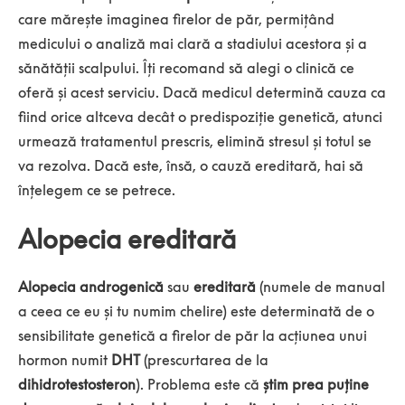
care mărește imaginea firelor de păr, permițând
medicului o analiză mai clară a stadiului acestora și a
sănătății scalpului. Îți recomand să alegi o clinică ce
oferă și acest serviciu. Dacă medicul determină cauza ca
fiind orice altceva decât o predispoziție genetică, atunci
urmează tratamentul prescris, elimină stresul și totul se
va rezolva. Dacă este, însă, o cauză ereditară, hai să
înțelegem ce se petrece.
Alopecia ereditară
Alopecia androgenică
sau
ereditară
(numele de manual
a ceea ce eu și tu numim chelire) este determinată de o
sensibilitate genetică a firelor de păr la acțiunea unui
hormon numit
DHT
(prescurtarea de la
dihidrotestosteron
). Problema este că
știm prea puține