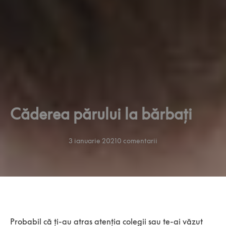
Căderea părului la bărbați
3 ianuarie 2021
0 comentarii
Probabil că ți-au atras atenția colegii sau te-ai văzut