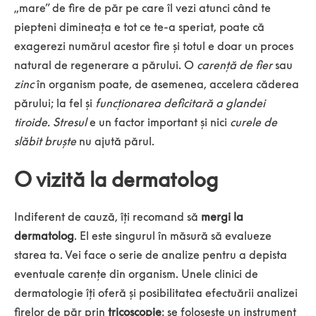
„mare” de fire de păr pe care îl vezi atunci când te
piepteni dimineața e tot ce te-a speriat, poate că
exagerezi numărul acestor fire și totul e doar un proces
natural de regenerare a părului. O
carență de fier
sau
zinc
în organism poate, de asemenea, accelera căderea
părului; la fel și
funcționarea deficitară a glandei
tiroide.
Stresul
e un factor important și nici
curele de
slăbit bruște
nu ajută părul.
O vizită la dermatolog
Indiferent de cauză, îți recomand să
mergi la
dermatolog
. El este singurul în măsură să evalueze
starea ta. Vei face o serie de analize pentru a depista
eventuale carențe din organism. Unele clinici de
dermatologie îți oferă și posibilitatea efectuării analizei
firelor de păr prin
tricoscopie
: se folosește un instrument