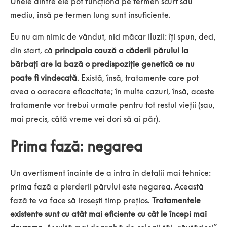
Unele dintre ele pot funcționa pe termen scurt sau
mediu, însă pe termen lung sunt insuficiente.
Eu nu am nimic de vândut, nici măcar iluzii: îți spun, deci,
din start, că
principala cauză a căderii părului la
bărbați are la bază o predispoziție genetică ce nu
poate fi vindecată
. Există, însă, tratamente care pot
avea o oarecare eficacitate; în multe cazuri, însă, aceste
tratamente vor trebui urmate pentru tot restul vieții (sau,
mai precis, câtă vreme vei dori să ai păr).
Prima fază: negarea
Un avertisment înainte de a intra în detalii mai tehnice:
prima fază a pierderii părului este negarea. Această
fază te va face să irosești timp prețios.
Tratamentele
existente sunt cu atât mai eficiente cu cât le începi mai