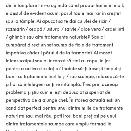
din întâmplare într-o oglindă când probai haine în mall;
e destul de evident acum: părul tău e mai rar în creștet
sau la tâmple. Ai apucat să te dai cu ulei de ricin /
rozmarin / ceapă / usturoi / salvie / aloe vera / ardei iuți
/ ghimbir sau alte tratamente naturiste? Sau ai
cumpărat direct un set scump de fiole de tratament
împotriva căderii părului de la farmacie? Ai masat
intens scalpul sau ai încercat să stai cu capul în jos
pentru a activa circulația? Înainte să-ți irosești timpul și
banii cu tratamente inutile și / sau scumpe, relaxează-te
și hai să înțelegem ce ți se întâmplă. Trec prin aceeași
problemă și știu cum e: ești debusolat și speriat de
perspectiva de a ajunge chel. În starea actuală ești un
candidat perfect pentru unul dintre miile de tratamente
naturiste sau, mai rău, poți irosi bani prețioși pe unul
dintre tratamentele scumpe care umplu farmaciile.