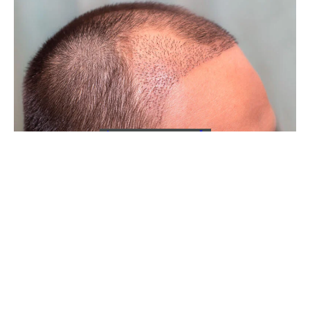
ÎNGRIJIRE PERSONALĂ
6 iunie 2021
0 comentarii
Transplantul de păr
În ultimul deceniu a devenit din ce în ce mai ușor
să faci un transplant…