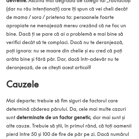
devreme.
Ascultă mai degrabă de colegii tăi „răutăcioși”
(dar nu rău intenționați) care îți spun că vei cheli decât
de mama / sora / prietena ta: persoanele foarte
apropiate ne menajează mereu crezând că ne fac un
bine. Dacă ți se pare că ai o problemă e mai bine să
verifici decât să te complaci. Dacă nu te deranjează,
poți ignora: nu se moare din chelie și eu cred că poți
arăta bine și fără păr. Dar, dacă într-adevăr nu te
deranjează, de ce citești acest articol?
Cauzele
Mai departe: trebuie să fim siguri de factorul care
determină căderea părului. Da, cele mai multe cazuri
sunt
determinate de un factor genetic
, dar mai sunt și
alte cauze. Trebuie să știi, în primul rând, că toți oamenii
pierd între 50 și 100 de fire de păr pe zi. Dacă numărul