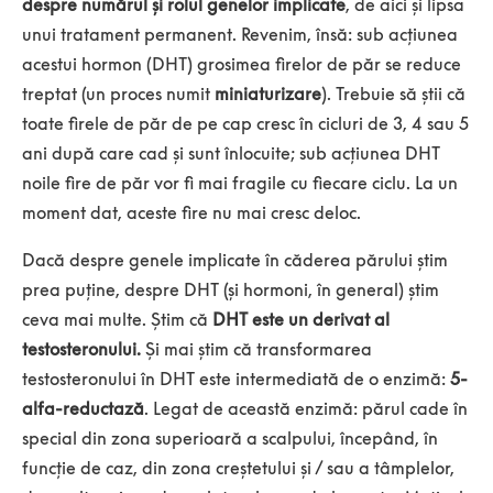
despre numărul și rolul genelor implicate
, de aici și lipsa
unui tratament permanent. Revenim, însă: sub acțiunea
acestui hormon (DHT) grosimea firelor de păr se reduce
treptat (un proces numit
miniaturizare
). Trebuie să știi că
toate firele de păr de pe cap cresc în cicluri de 3, 4 sau 5
ani după care cad și sunt înlocuite; sub acțiunea DHT
noile fire de păr vor fi mai fragile cu fiecare ciclu. La un
moment dat, aceste fire nu mai cresc deloc.
Dacă despre genele implicate în căderea părului știm
prea puține, despre DHT (și hormoni, în general) știm
ceva mai multe. Știm că
DHT este un derivat al
testosteronului.
Și mai știm că transformarea
testosteronului în DHT este intermediată de o enzimă:
5-
alfa-reductază
. Legat de această enzimă: părul cade în
special din zona superioară a scalpului, începând, în
funcție de caz, din zona creștetului și / sau a tâmplelor,